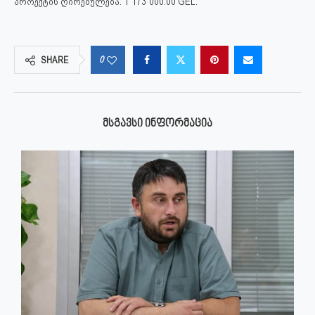
პროექტის ღირებულება: 1`173`000.00 GEL.
0
SHARE
ᲛᲡᲒᲐᲕᲡᲘ ᲘᲜᲤᲝᲠᲛᲐᲪᲘᲐ