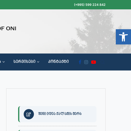
(+995) 599 224 842
Open t
Ა
ᲡᲔᲠᲕᲘᲡᲔᲑᲘ
ᲙᲝᲜᲢᲐᲥᲢᲘ
ᲝᲥᲐᲚᲐᲥᲔᲗᲐ ᲛᲘᲦᲔᲑᲘᲡ, ᲡᲐᲙᲠᲔᲑᲣᲚᲝᲡ ᲓᲐ ᲡᲐᲙᲠᲔᲑᲣᲚᲝᲡ ᲙᲝᲛᲘᲡᲘᲘᲡ ᲡᲮᲓᲝᲛᲔᲑᲘᲡ ᲒᲐᲜᲠᲘᲒᲘ
შენი იდეა ქალაქის მერს