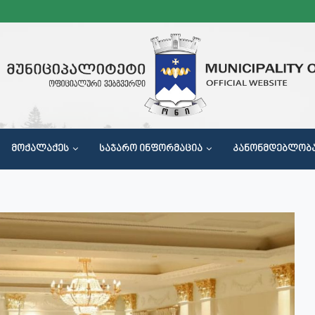
ᲛᲝᲥᲐᲚᲐᲥᲔᲡ
ᲡᲐᲯᲐᲠᲝ ᲘᲜᲤᲝᲠᲛᲐᲪᲘᲐ
ᲙᲐᲜᲝᲜᲛᲓᲔᲑᲚᲝᲑ
Მ