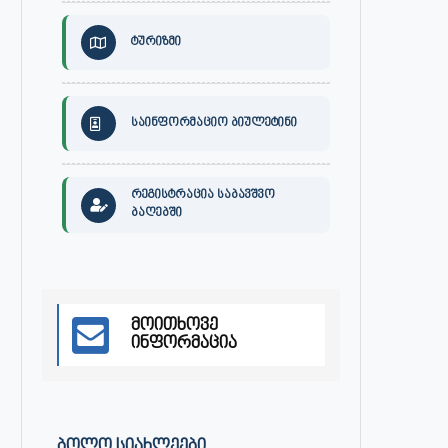
ტურიზმი
საინფორმაციო ბიულეტინი
30 ივლისს, ქალაქი ონში,
ონის მუნიციპალიტეტის მერმა 
დაავადებათა კონტროლისა და
ლობჟანიძემ სამუშაო შეხვედ
რეგისტრაცია საბავშვო
საზოგადოებრივი...
გამართა...
ბაღებში
ივლისი 27, 2026
ივლისი 27, 2026
მოითხოვე
ინფორმაცია
ᲑᲝᲚᲝ ᲡᲘᲐᲮᲚᲔᲔᲑᲘ