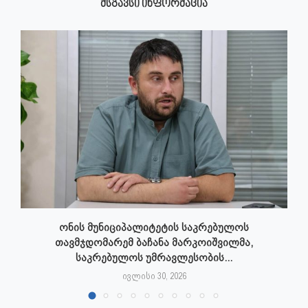
ᲛᲡᲒᲐᲕᲡᲘ ᲘᲜᲤᲝᲠᲛᲐᲪᲘᲐ
ონის მუნიციპალიტეტის საკრებულოს
თავმჯდომარემ ბაჩანა მარკოიშვილმა,
საკრებულოს უმრავლესობის...
ივლისი 30, 2026