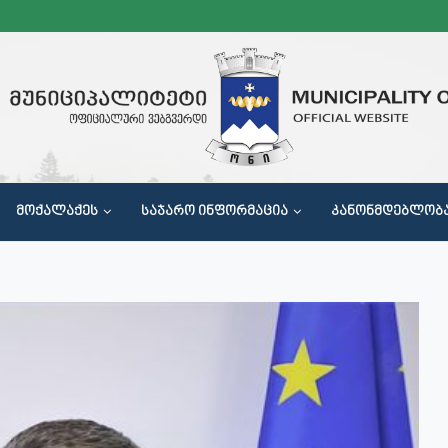
ᲛᲝᲥᲐᲚᲐᲥᲔᲡ
ᲡᲐᲯᲐᲠᲝ ᲘᲜᲤᲝᲠᲛᲐᲪᲘᲐ
ᲙᲐᲜᲝᲜᲛᲓᲔᲑᲚᲝᲑ
Მ