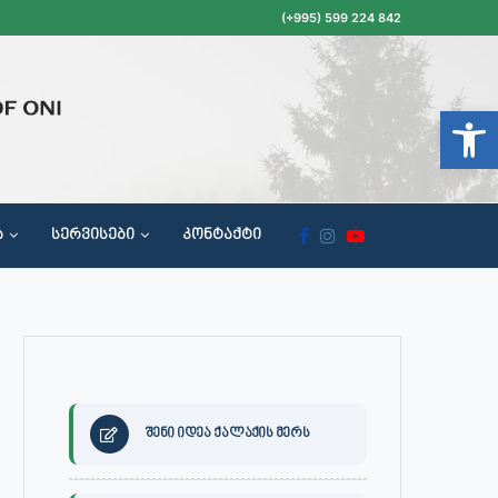
(+995) 599 224 842
Open t
Ა
ᲡᲔᲠᲕᲘᲡᲔᲑᲘ
ᲙᲝᲜᲢᲐᲥᲢᲘ
ᲝᲥᲐᲚᲐᲥᲔᲗᲐ ᲛᲘᲦᲔᲑᲘᲡ, ᲡᲐᲙᲠᲔᲑᲣᲚᲝᲡ ᲓᲐ ᲡᲐᲙᲠᲔᲑᲣᲚᲝᲡ ᲙᲝᲛᲘᲡᲘᲘᲡ ᲡᲮᲓᲝᲛᲔᲑᲘᲡ ᲒᲐᲜᲠᲘᲒᲘ
შენი იდეა ქალაქის მერს