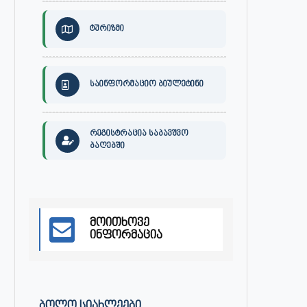
ტურიზმი
საინფორმაციო ბიულეტინი
რეგისტრაცია საბავშვო
ბაღებში
მოითხოვე
ინფორმაცია
ᲑᲝᲚᲝ ᲡᲘᲐᲮᲚᲔᲔᲑᲘ