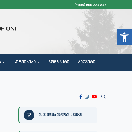
(+995) 599 224 842
Open t
Ა
ᲡᲔᲠᲕᲘᲡᲔᲑᲘ
ᲙᲝᲜᲢᲐᲥᲢᲘ
ᲑᲘᲣᲯᲔᲢᲘ
ᲝᲥᲐᲚᲐᲥᲔᲗᲐ ᲛᲘᲦᲔᲑᲘᲡ, ᲡᲐᲙᲠᲔᲑᲣᲚᲝᲡ ᲓᲐ ᲡᲐᲙᲠᲔᲑᲣᲚᲝᲡ ᲙᲝᲛᲘᲡᲘᲘᲡ ᲡᲮᲓᲝᲛᲔᲑᲘᲡ ᲒᲐᲜᲠᲘᲒᲘ
შენი იდეა ქალაქის მერს