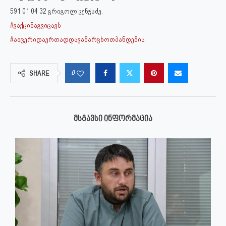
591 01 04 32 გრიგოლ კენჭაძე.
#ვაქცინაგვიცავს
#აიცერიდაერთადდავამარცხოთპანდემია
0
SHARE
ᲛᲡᲒᲐᲕᲡᲘ ᲘᲜᲤᲝᲠᲛᲐᲪᲘᲐ