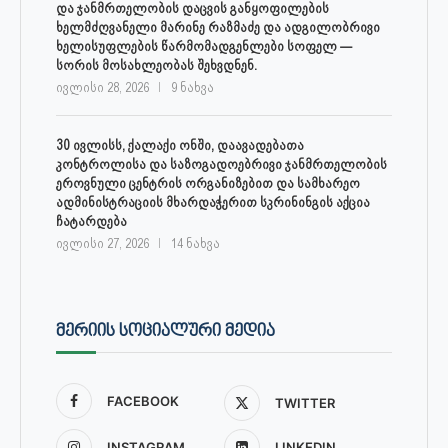
და ჯანმრთელობის დაცვის განყოფილების
ხელმძღვანელი მარინე რაზმაძე და ადგილობრივი
ხელისუფლების წარმომადგენლები სოფელ —
სორის მოსახლეობას შეხვდნენ.
ივლისი 28, 2026
9 ნახვა
30 ივლისს, ქალაქი ონში, დაავადებათა
კონტროლისა და საზოგადოებრივი ჯანმრთელობის
ეროვნული ცენტრის ორგანიზებით და სამხარეო
ადმინისტრაციის მხარდაჭერით სკრინინგის აქცია
ჩატარდება
ივლისი 27, 2026
14 ნახვა
ᲛᲔᲠᲘᲘᲡ ᲡᲝᲪᲘᲐᲚᲣᲠᲘ ᲛᲔᲓᲘᲐ
FACEBOOK
TWITTER
INSTAGRAM
LINKEDIN