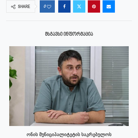
0
SHARE
ᲛᲡᲒᲐᲕᲡᲘ ᲘᲜᲤᲝᲠᲛᲐᲪᲘᲐ
ონის მუნიციპალიტეტის საკრებულოს