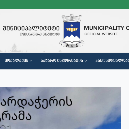
ᲛᲝᲥᲐᲚᲐᲥᲔᲡ
ᲡᲐᲯᲐᲠᲝ ᲘᲜᲤᲝᲠᲛᲐᲪᲘᲐ
ᲙᲐᲜᲝᲜᲛᲓᲔᲑᲚᲝᲑ
Მ