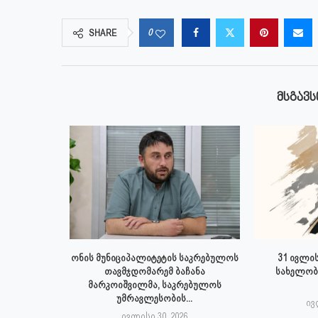
0
SHARE
ᲛᲡᲒᲐᲕᲡ
 ივლისს
ონის მუნიციპალიტეტის საკრებულოს
31 ივლის
პალიტეტის
თავმჯდომარემ ბაჩანა
სახელობ
.
მარკოიშვილმა, საკრებულოს
უმრავლესობის...
6
ივ
ივლისი 30, 2026