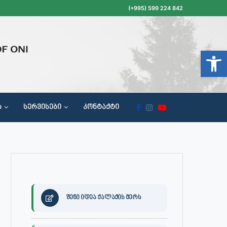
(+995) 599 224 842
Open t
Ა
ᲡᲔᲠᲕᲘᲡᲔᲑᲘ
ᲙᲝᲜᲢᲐᲥᲢᲘ
ᲝᲥᲐᲚᲐᲥᲔᲗᲐ ᲛᲘᲦᲔᲑᲘᲡ, ᲡᲐᲙᲠᲔᲑᲣᲚᲝᲡ ᲓᲐ ᲡᲐᲙᲠᲔᲑᲣᲚᲝᲡ ᲙᲝᲛᲘᲡᲘᲘᲡ ᲡᲮᲓᲝᲛᲔᲑᲘᲡ ᲒᲐᲜᲠᲘᲒᲘ
შენი იდეა ქალაქის მერს