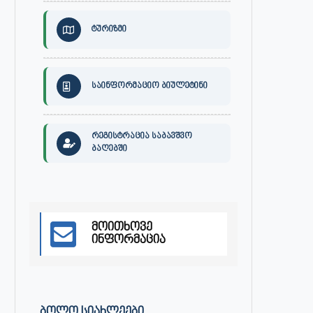
ტურიზმი
საინფორმაციო ბიულეტინი
რეგისტრაცია საბავშვო
ბაღებში
მოითხოვე
ინფორმაცია
30 ივლისს, ქალაქი ონში,
ონის მუნიციპალიტეტის მერმა 
დაავადებათა კონტროლისა და
ლობჟანიძემ სამუშაო შეხვედ
საზოგადოებრივი...
გამართა...
ივლისი 27, 2026
ივლისი 27, 2026
ᲑᲝᲚᲝ ᲡᲘᲐᲮᲚᲔᲔᲑᲘ