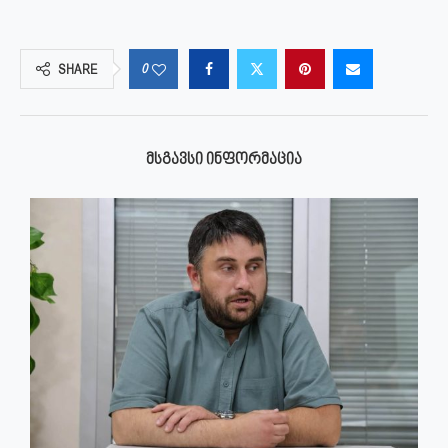
0
SHARE
ᲛᲡᲒᲐᲕᲡᲘ ᲘᲜᲤᲝᲠᲛᲐᲪᲘᲐ