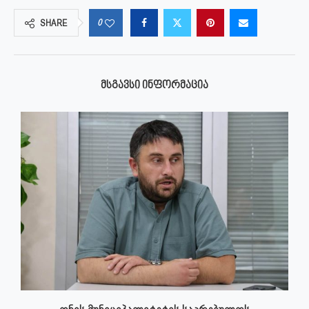
0
SHARE
ᲛᲡᲒᲐᲕᲡᲘ ᲘᲜᲤᲝᲠᲛᲐᲪᲘᲐ