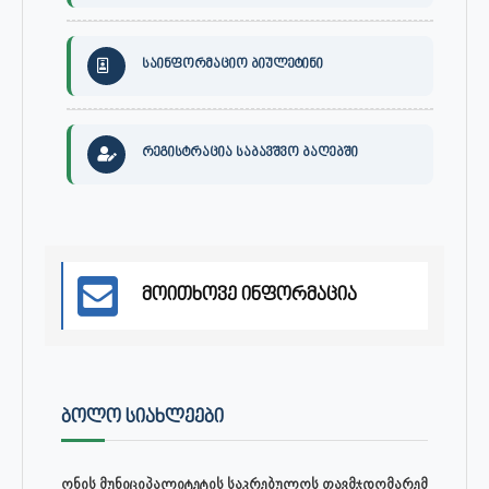
საინფორმაციო ბიულეტინი
რეგისტრაცია საბავშვო ბაღებში
მოითხოვე ინფორმაცია
ᲑᲝᲚᲝ ᲡᲘᲐᲮᲚᲔᲔᲑᲘ
ონის მუნიციპალიტეტის საკრებულოს თავმჯდომარემ