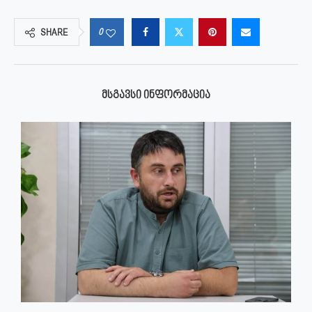
0
SHARE
ᲛᲡᲒᲐᲕᲡᲘ ᲘᲜᲤᲝᲠᲛᲐᲪᲘᲐ