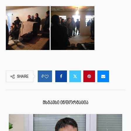
0
SHARE
ᲛᲡᲒᲐᲕᲡᲘ ᲘᲜᲤᲝᲠᲛᲐᲪᲘᲐ