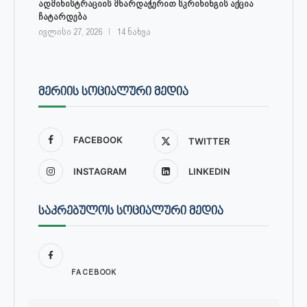
ადმინისტრაციის მხარდაჭერით სკრინინგის აქცია
ჩატარდება
ივლისი 27, 2026
14 ნახვა
ᲛᲔᲠᲘᲘᲡ ᲡᲝᲪᲘᲐᲚᲣᲠᲘ ᲛᲔᲓᲘᲐ
FACEBOOK
TWITTER
INSTAGRAM
LINKEDIN
ᲡᲐᲙᲠᲔᲑᲣᲚᲝᲡ ᲡᲝᲪᲘᲐᲚᲣᲠᲘ ᲛᲔᲓᲘᲐ
FACEBOOK