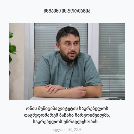
ᲛᲡᲒᲐᲕᲡᲘ ᲘᲜᲤᲝᲠᲛᲐᲪᲘᲐ
ონის მუნიციპალიტეტის საკრებულოს
თავმჯდომარემ ბაჩანა მარკოიშვილმა,
საკრებულოს უმრავლესობის...
ივლისი 30, 2026