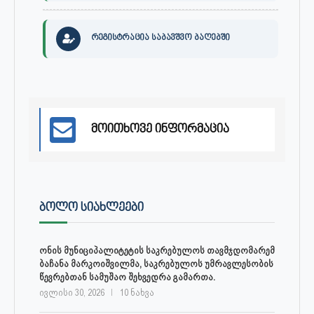
რეგისტრაცია საბავშვო ბაღებში
მოითხოვე ინფორმაცია
ᲑᲝᲚᲝ ᲡᲘᲐᲮᲚᲔᲔᲑᲘ
ონის მუნიციპალიტეტის საკრებულოს თავმჯდომარემ
ბაჩანა მარკოიშვილმა, საკრებულოს უმრავლესობის
წევრებთან სამუშაო შეხვედრა გამართა.
ივლისი 30, 2026
10 ნახვა