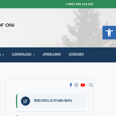
(+995) 599 224 842
Open t
Ა
ᲡᲔᲠᲕᲘᲡᲔᲑᲘ
ᲙᲝᲜᲢᲐᲥᲢᲘ
ᲑᲘᲣᲯᲔᲢᲘ
ᲝᲥᲐᲚᲐᲥᲔᲗᲐ ᲛᲘᲦᲔᲑᲘᲡ, ᲡᲐᲙᲠᲔᲑᲣᲚᲝᲡ ᲓᲐ ᲡᲐᲙᲠᲔᲑᲣᲚᲝᲡ ᲙᲝᲛᲘᲡᲘᲘᲡ ᲡᲮᲓᲝᲛᲔᲑᲘᲡ ᲒᲐᲜᲠᲘᲒᲘ
შენი იდეა ქალაქის მერს