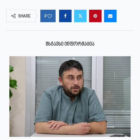
0
SHARE
ᲛᲡᲒᲐᲕᲡᲘ ᲘᲜᲤᲝᲠᲛᲐᲪᲘᲐ