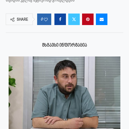
თვიდან კვლავ აქტიურად გრძელდება
0
SHARE
ᲛᲡᲒᲐᲕᲡᲘ ᲘᲜᲤᲝᲠᲛᲐᲪᲘᲐ