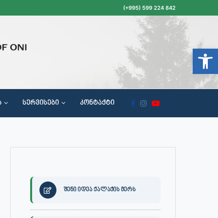
(+995) 599 224 842
Open t
Ა
ᲡᲔᲠᲕᲘᲡᲔᲑᲘ
ᲙᲝᲜᲢᲐᲥᲢᲘ
ᲝᲥᲐᲚᲐᲥᲔᲗᲐ ᲛᲘᲦᲔᲑᲘᲡ, ᲡᲐᲙᲠᲔᲑᲣᲚᲝᲡ ᲓᲐ ᲡᲐᲙᲠᲔᲑᲣᲚᲝᲡ ᲙᲝᲛᲘᲡᲘᲘᲡ ᲡᲮᲓᲝᲛᲔᲑᲘᲡ ᲒᲐᲜᲠᲘᲒᲘ
შენი იდეა ქალაქის მერს