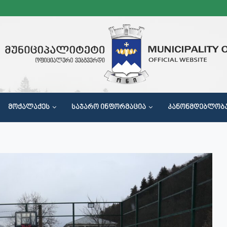
ᲛᲝᲥᲐᲚᲐᲥᲔᲡ
ᲡᲐᲯᲐᲠᲝ ᲘᲜᲤᲝᲠᲛᲐᲪᲘᲐ
ᲙᲐᲜᲝᲜᲛᲓᲔᲑᲚᲝᲑ
Მ