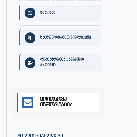
ტურიზმი
საინფორმაციო ბიულეტინი
რეგისტრაცია საბავშვო
ბაღებში
30 ივლისს, ქალაქი ონში,
ონის მუნიციპალიტეტის მერმა 
დაავადებათა კონტროლისა და
ლობჟანიძემ სამუშაო შეხვედ
საზოგადოებრივი...
გამართა...
ივლისი 27, 2026
ივლისი 27, 2026
მოითხოვე
ინფორმაცია
ᲑᲝᲚᲝ ᲡᲘᲐᲮᲚᲔᲔᲑᲘ