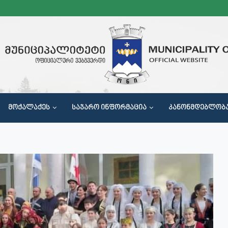
ᲛᲝᲥᲐᲚᲐᲥᲔᲡ
ᲡᲐᲯᲐᲠᲝ ᲘᲜᲤᲝᲠᲛᲐᲪᲘᲐ
ᲙᲐᲜᲝᲜᲛᲓᲔᲑᲚᲝᲑ
Მ