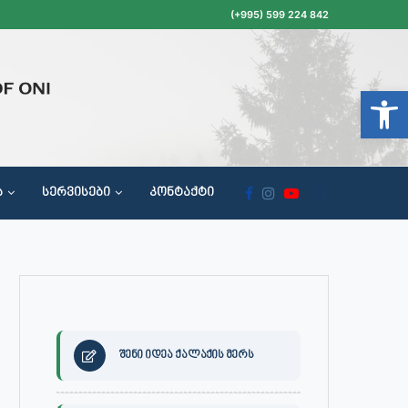
(+995) 599 224 842
Open t
Ა
ᲡᲔᲠᲕᲘᲡᲔᲑᲘ
ᲙᲝᲜᲢᲐᲥᲢᲘ
ᲝᲥᲐᲚᲐᲥᲔᲗᲐ ᲛᲘᲦᲔᲑᲘᲡ, ᲡᲐᲙᲠᲔᲑᲣᲚᲝᲡ ᲓᲐ ᲡᲐᲙᲠᲔᲑᲣᲚᲝᲡ ᲙᲝᲛᲘᲡᲘᲘᲡ ᲡᲮᲓᲝᲛᲔᲑᲘᲡ ᲒᲐᲜᲠᲘᲒᲘ
შენი იდეა ქალაქის მერს