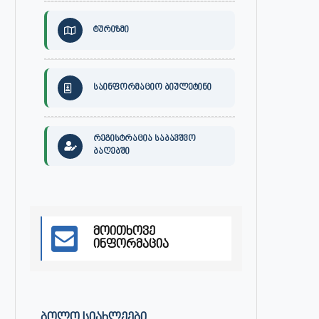
ტურიზმი
საინფორმაციო ბიულეტინი
რეგისტრაცია საბავშვო
ბაღებში
მოითხოვე
ინფორმაცია
ᲑᲝᲚᲝ ᲡᲘᲐᲮᲚᲔᲔᲑᲘ