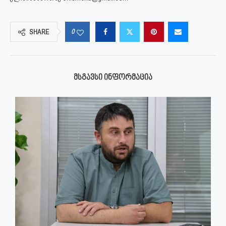
0
SHARE
ᲛᲡᲒᲐᲕᲡᲘ ᲘᲜᲤᲝᲠᲛᲐᲪᲘᲐ