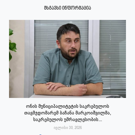
ᲛᲡᲒᲐᲕᲡᲘ ᲘᲜᲤᲝᲠᲛᲐᲪᲘᲐ
ონის მუნიციპალიტეტის საკრებულოს
თავმჯდომარემ ბაჩანა მარკოიშვილმა,
საკრებულოს უმრავლესობის...
ივლისი 30, 2026