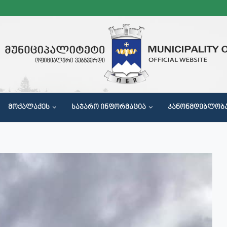
ᲛᲝᲥᲐᲚᲐᲥᲔᲡ
ᲡᲐᲯᲐᲠᲝ ᲘᲜᲤᲝᲠᲛᲐᲪᲘᲐ
ᲙᲐᲜᲝᲜᲛᲓᲔᲑᲚᲝᲑ
Მ