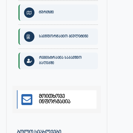
ტურიზმი
საინფორმაციო ბიულეტინი
რეგისტრაცია საბავშვო
ბაღებში
მოითხოვე
ინფორმაცია
ᲑᲝᲚᲝ ᲡᲘᲐᲮᲚᲔᲔᲑᲘ