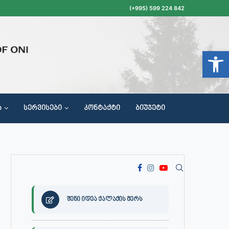
(+995) 599 224 842
Open t
Ა
ᲡᲔᲠᲕᲘᲡᲔᲑᲘ
ᲙᲝᲜᲢᲐᲥᲢᲘ
ᲑᲘᲣᲯᲔᲢᲘ
ᲝᲥᲐᲚᲐᲥᲔᲗᲐ ᲛᲘᲦᲔᲑᲘᲡ, ᲡᲐᲙᲠᲔᲑᲣᲚᲝᲡ ᲓᲐ ᲡᲐᲙᲠᲔᲑᲣᲚᲝᲡ ᲙᲝᲛᲘᲡᲘᲘᲡ ᲡᲮᲓᲝᲛᲔᲑᲘᲡ ᲒᲐᲜᲠᲘᲒᲘ
შენი იდეა ქალაქის მერს