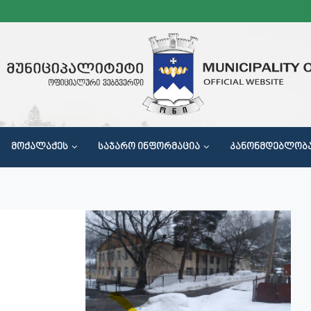
ᲛᲝᲥᲐᲚᲐᲥᲔᲡ
ᲡᲐᲯᲐᲠᲝ ᲘᲜᲤᲝᲠᲛᲐᲪᲘᲐ
ᲙᲐᲜᲝᲜᲛᲓᲔᲑᲚᲝᲑ
Მ