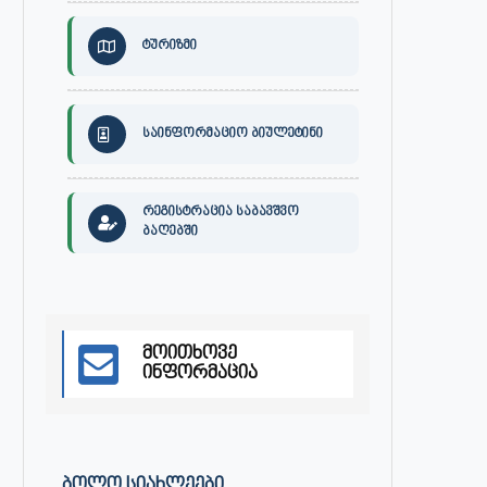
ტურიზმი
საინფორმაციო ბიულეტინი
30 ივლისს, ქალაქი ონში,
ონის მუნიციპალიტეტის მერმა 
დაავადებათა კონტროლისა და
ლობჟანიძემ სამუშაო შეხვედ
საზოგადოებრივი...
გამართა...
ივლისი 27, 2026
ივლისი 27, 2026
რეგისტრაცია საბავშვო
ბაღებში
მოითხოვე
ინფორმაცია
ᲑᲝᲚᲝ ᲡᲘᲐᲮᲚᲔᲔᲑᲘ