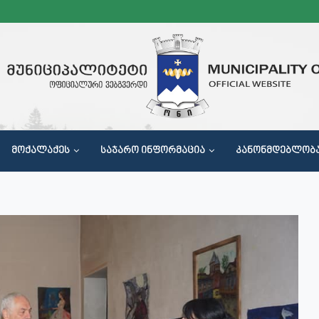
ᲛᲝᲥᲐᲚᲐᲥᲔᲡ
ᲡᲐᲯᲐᲠᲝ ᲘᲜᲤᲝᲠᲛᲐᲪᲘᲐ
ᲙᲐᲜᲝᲜᲛᲓᲔᲑᲚᲝᲑ
Მ