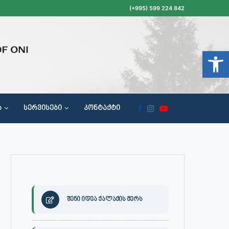
(+995) 599 224 842
Open t
Ა
ᲡᲔᲠᲕᲘᲡᲔᲑᲘ
ᲙᲝᲜᲢᲐᲥᲢᲘ
ᲝᲥᲐᲚᲐᲥᲔᲗᲐ ᲛᲘᲦᲔᲑᲘᲡ, ᲡᲐᲙᲠᲔᲑᲣᲚᲝᲡ ᲓᲐ ᲡᲐᲙᲠᲔᲑᲣᲚᲝᲡ ᲙᲝᲛᲘᲡᲘᲘᲡ ᲡᲮᲓᲝᲛᲔᲑᲘᲡ ᲒᲐᲜᲠᲘᲒᲘ
შენი იდეა ქალაქის მერს