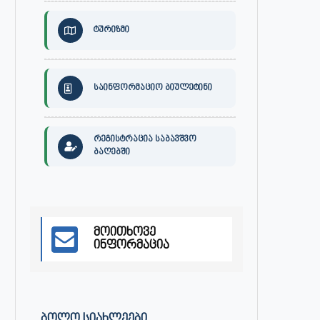
ტურიზმი
საინფორმაციო ბიულეტინი
რეგისტრაცია საბავშვო
ბაღებში
მოითხოვე
ინფორმაცია
ᲑᲝᲚᲝ ᲡᲘᲐᲮᲚᲔᲔᲑᲘ