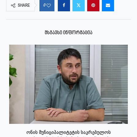
0
SHARE
ᲛᲡᲒᲐᲕᲡᲘ ᲘᲜᲤᲝᲠᲛᲐᲪᲘᲐ
ონის მუნიციპალიტეტის საკრებულოს