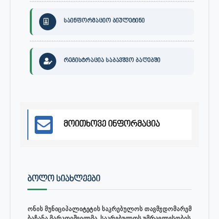
საინფორმაციო ბიულეტინი
რეგისტრაცია საბავშვო ბაღებში
მოითხოვე ინფორმაცია
ᲑᲝᲚᲝ ᲡᲘᲐᲮᲚᲔᲔᲑᲘ
ონის მუნიციპალიტეტის საკრებულოს თავმჯდომარემ
ბაჩანა მარკოიშვილმა, საკრებულოს უმრავლესობის