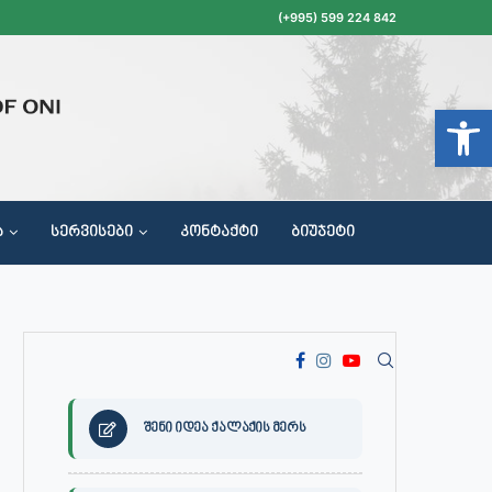
(+995) 599 224 842
Open t
Ა
ᲡᲔᲠᲕᲘᲡᲔᲑᲘ
ᲙᲝᲜᲢᲐᲥᲢᲘ
ᲑᲘᲣᲯᲔᲢᲘ
ᲝᲥᲐᲚᲐᲥᲔᲗᲐ ᲛᲘᲦᲔᲑᲘᲡ, ᲡᲐᲙᲠᲔᲑᲣᲚᲝᲡ ᲓᲐ ᲡᲐᲙᲠᲔᲑᲣᲚᲝᲡ ᲙᲝᲛᲘᲡᲘᲘᲡ ᲡᲮᲓᲝᲛᲔᲑᲘᲡ ᲒᲐᲜᲠᲘᲒᲘ
შენი იდეა ქალაქის მერს