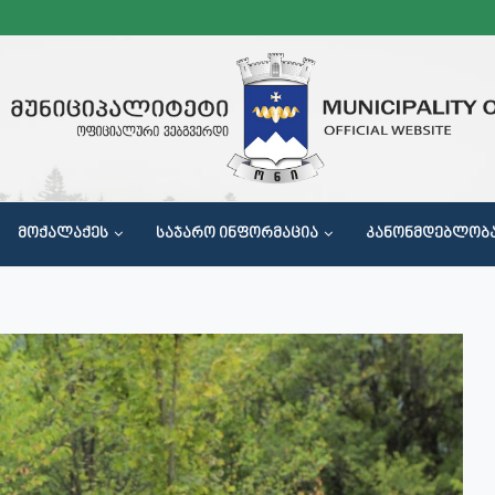
ᲛᲝᲥᲐᲚᲐᲥᲔᲡ
ᲡᲐᲯᲐᲠᲝ ᲘᲜᲤᲝᲠᲛᲐᲪᲘᲐ
ᲙᲐᲜᲝᲜᲛᲓᲔᲑᲚᲝᲑ
Მ