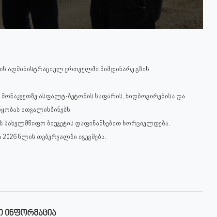
ის ადმინისტრაციულ ერთეულში მიმდინარე გზის
 მონაკვეთზე ასფალტ-ბეტონის საფარის, ხიდბოგირებისა და
ყობას ითვალისწინებს.
 ის სახელმწიფო ბიუჯეტის დაფინანსებით ხორციელდება.
2026 წლის თებერვალში იგეგმება.
Ი ᲘᲜᲤᲝᲠᲛᲐᲪᲘᲐ