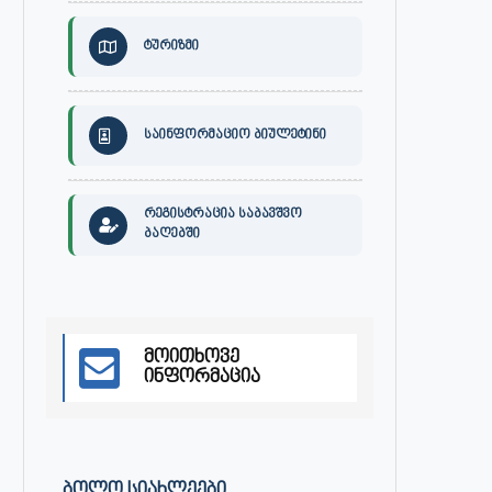
ტურიზმი
საინფორმაციო ბიულეტინი
რეგისტრაცია საბავშვო
ბაღებში
მოითხოვე
ინფორმაცია
30 ივლისს, ქალაქი ონში,
ონის მუნიციპალიტეტის მერმა 
დაავადებათა კონტროლისა და
ლობჟანიძემ სამუშაო შეხვედ
საზოგადოებრივი...
გამართა...
ᲑᲝᲚᲝ ᲡᲘᲐᲮᲚᲔᲔᲑᲘ