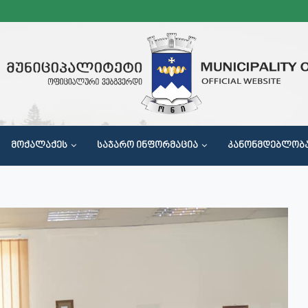
ᲛᲝᲥᲐᲚᲐᲥᲔᲡ
ᲡᲐᲯᲐᲠᲝ ᲘᲜᲤᲝᲠᲛᲐᲪᲘᲐ
ᲙᲐᲜᲝᲜᲛᲓᲔᲑᲚᲝᲑ
Მ