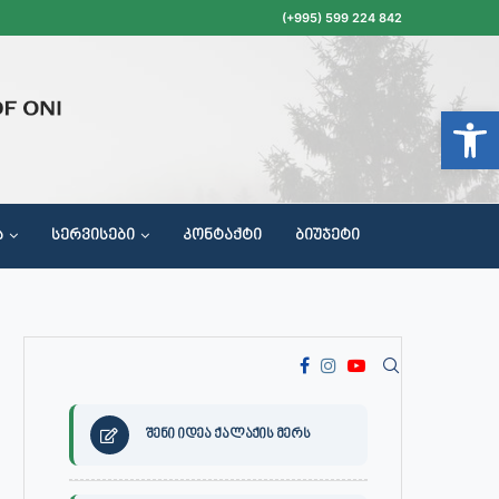
(+995) 599 224 842
Open t
Ა
ᲡᲔᲠᲕᲘᲡᲔᲑᲘ
ᲙᲝᲜᲢᲐᲥᲢᲘ
ᲑᲘᲣᲯᲔᲢᲘ
ᲝᲥᲐᲚᲐᲥᲔᲗᲐ ᲛᲘᲦᲔᲑᲘᲡ, ᲡᲐᲙᲠᲔᲑᲣᲚᲝᲡ ᲓᲐ ᲡᲐᲙᲠᲔᲑᲣᲚᲝᲡ ᲙᲝᲛᲘᲡᲘᲘᲡ ᲡᲮᲓᲝᲛᲔᲑᲘᲡ ᲒᲐᲜᲠᲘᲒᲘ
შენი იდეა ქალაქის მერს