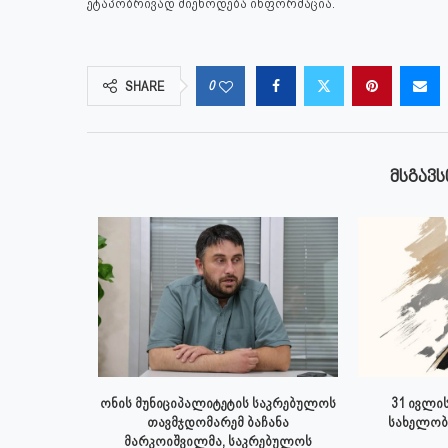
ეტაპობრივად მიეწოდება ინფორმაცია.
0
SHARE
ᲛᲡᲒᲐᲕᲡ
 ივლისს
ონის მუნიციპალიტეტის საკრებულოს
31 ივლის
პალიტეტის
თავმჯდომარემ ბაჩანა
სახელობ
.
მარკოიშვილმა, საკრებულოს