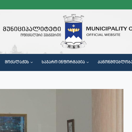
ᲛᲝᲥᲐᲚᲐᲥᲔᲡ
ᲡᲐᲯᲐᲠᲝ ᲘᲜᲤᲝᲠᲛᲐᲪᲘᲐ
ᲙᲐᲜᲝᲜᲛᲓᲔᲑᲚᲝᲑ
Მ