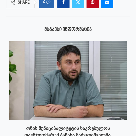
0
SHARE
ᲛᲡᲒᲐᲕᲡᲘ ᲘᲜᲤᲝᲠᲛᲐᲪᲘᲐ
ონის მუნიციპალიტეტის საკრებულოს
თავმჯდომარემ ბაჩანა მარკოიშვილმა,