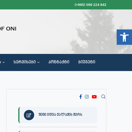
(+995) 599 224 842
Open t
Ა
ᲡᲔᲠᲕᲘᲡᲔᲑᲘ
ᲙᲝᲜᲢᲐᲥᲢᲘ
ᲑᲘᲣᲯᲔᲢᲘ
ᲝᲥᲐᲚᲐᲥᲔᲗᲐ ᲛᲘᲦᲔᲑᲘᲡ, ᲡᲐᲙᲠᲔᲑᲣᲚᲝᲡ ᲓᲐ ᲡᲐᲙᲠᲔᲑᲣᲚᲝᲡ ᲙᲝᲛᲘᲡᲘᲘᲡ ᲡᲮᲓᲝᲛᲔᲑᲘᲡ ᲒᲐᲜᲠᲘᲒᲘ
შენი იდეა ქალაქის მერს