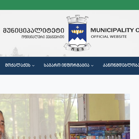
ᲛᲝᲥᲐᲚᲐᲥᲔᲡ
ᲡᲐᲯᲐᲠᲝ ᲘᲜᲤᲝᲠᲛᲐᲪᲘᲐ
ᲙᲐᲜᲝᲜᲛᲓᲔᲑᲚᲝᲑ
Მ