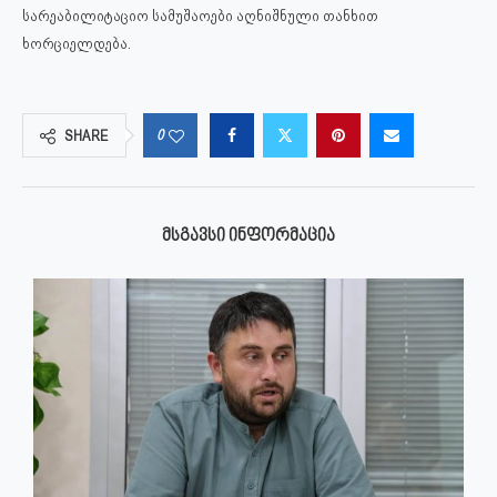
სარეაბილიტაციო სამუშაოები აღნიშნული თანხით
ხორციელდება.
0
SHARE
ᲛᲡᲒᲐᲕᲡᲘ ᲘᲜᲤᲝᲠᲛᲐᲪᲘᲐ