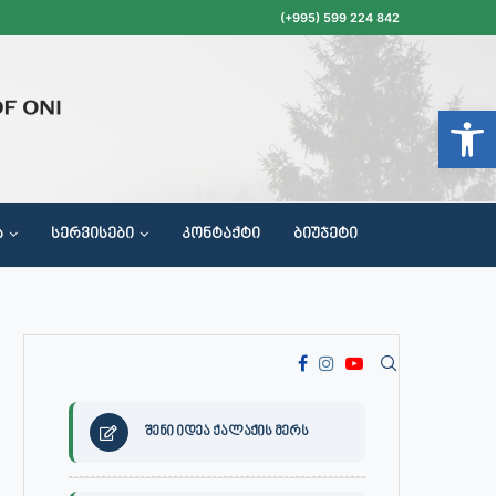
(+995) 599 224 842
Open t
Ა
ᲡᲔᲠᲕᲘᲡᲔᲑᲘ
ᲙᲝᲜᲢᲐᲥᲢᲘ
ᲑᲘᲣᲯᲔᲢᲘ
ᲝᲥᲐᲚᲐᲥᲔᲗᲐ ᲛᲘᲦᲔᲑᲘᲡ, ᲡᲐᲙᲠᲔᲑᲣᲚᲝᲡ ᲓᲐ ᲡᲐᲙᲠᲔᲑᲣᲚᲝᲡ ᲙᲝᲛᲘᲡᲘᲘᲡ ᲡᲮᲓᲝᲛᲔᲑᲘᲡ ᲒᲐᲜᲠᲘᲒᲘ
შენი იდეა ქალაქის მერს