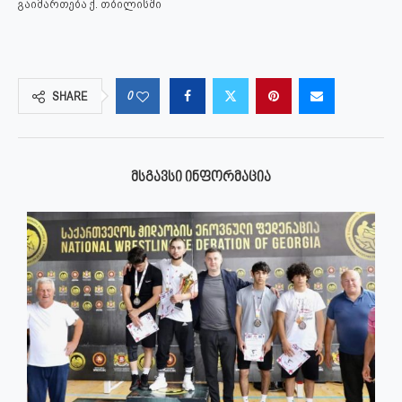
გაიმართება ქ. თბილისში
0
SHARE
ᲛᲡᲒᲐᲕᲡᲘ ᲘᲜᲤᲝᲠᲛᲐᲪᲘᲐ