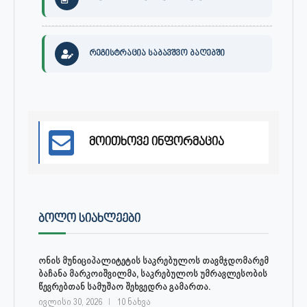
რეგისტრაცია საბავშვო ბაღებში
მოითხოვე ინფორმაცია
ᲑᲝᲚᲝ ᲡᲘᲐᲮᲚᲔᲔᲑᲘ
ონის მუნიციპალიტეტის საკრებულოს თავმჯდომარემ
ბაჩანა მარკოიშვილმა, საკრებულოს უმრავლესობის
წევრებთან სამუშაო შეხვედრა გამართა.
ივლისი 30, 2026
10 ნახვა