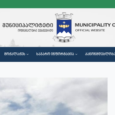
ᲛᲝᲥᲐᲚᲐᲥᲔᲡ
ᲡᲐᲯᲐᲠᲝ ᲘᲜᲤᲝᲠᲛᲐᲪᲘᲐ
ᲙᲐᲜᲝᲜᲛᲓᲔᲑᲚᲝᲑ
Მ