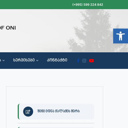
(+995) 599 224 842
Open t
Ა
ᲡᲔᲠᲕᲘᲡᲔᲑᲘ
ᲙᲝᲜᲢᲐᲥᲢᲘ
ᲝᲥᲐᲚᲐᲥᲔᲗᲐ ᲛᲘᲦᲔᲑᲘᲡ, ᲡᲐᲙᲠᲔᲑᲣᲚᲝᲡ ᲓᲐ ᲡᲐᲙᲠᲔᲑᲣᲚᲝᲡ ᲙᲝᲛᲘᲡᲘᲘᲡ ᲡᲮᲓᲝᲛᲔᲑᲘᲡ ᲒᲐᲜᲠᲘᲒᲘ
შენი იდეა ქალაქის მერს