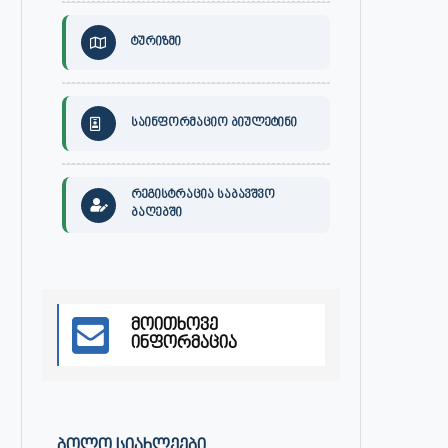
ტურიზმი
საინფორმაციო ბიულეტინი
რეგისტრაცია საბავშვო
ბაღებში
მოითხოვე
ინფორმაცია
ᲑᲝᲚᲝ ᲡᲘᲐᲮᲚᲔᲔᲑᲘ