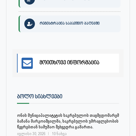
რეგისტრაცია საბავშვო ბაღებში
მოითხოვე ინფორმაცია
ᲑᲝᲚᲝ ᲡᲘᲐᲮᲚᲔᲔᲑᲘ
ონის მუნიციპალიტეტის საკრებულოს თავმჯდომარემ
ბაჩანა მარკოიშვილმა, საკრებულოს უმრავლესობის
წევრებთან სამუშაო შეხვედრა გამართა.
ივლისი 30, 2026
10 ნახვა