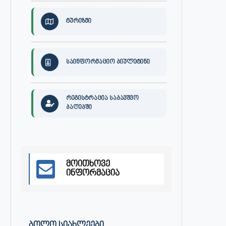
ტურიზმი
საინფორმაციო ბიულეტინი
რეგისტრაცია საბავშვო
ბაღებში
30 ივლისს, ქალაქი ონში,
ონის მუნიციპალიტეტის მერმა 
მოითხოვე
დაავადებათა კონტროლისა და
ლობჟანიძემ სამუშაო შეხვედ
ინფორმაცია
საზოგადოებრივი...
გამართა...
ივლისი 27, 2026
ივლისი 27, 2026
ᲑᲝᲚᲝ ᲡᲘᲐᲮᲚᲔᲔᲑᲘ