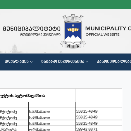
ᲛᲝᲥᲐᲚᲐᲥᲔᲡ
ᲡᲐᲯᲐᲠᲝ ᲘᲜᲤᲝᲠᲛᲐᲪᲘᲐ
ᲙᲐᲜᲝᲜᲛᲓᲔᲑᲚᲝᲑ
Მ