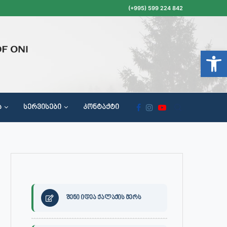
(+995) 599 224 842
Open t
Ა
ᲡᲔᲠᲕᲘᲡᲔᲑᲘ
ᲙᲝᲜᲢᲐᲥᲢᲘ
ᲝᲥᲐᲚᲐᲥᲔᲗᲐ ᲛᲘᲦᲔᲑᲘᲡ, ᲡᲐᲙᲠᲔᲑᲣᲚᲝᲡ ᲓᲐ ᲡᲐᲙᲠᲔᲑᲣᲚᲝᲡ ᲙᲝᲛᲘᲡᲘᲘᲡ ᲡᲮᲓᲝᲛᲔᲑᲘᲡ ᲒᲐᲜᲠᲘᲒᲘ
შენი იდეა ქალაქის მერს