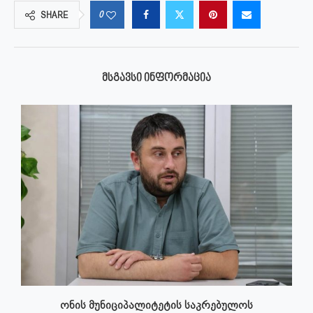
0
SHARE
ᲛᲡᲒᲐᲕᲡᲘ ᲘᲜᲤᲝᲠᲛᲐᲪᲘᲐ
ონის მუნიციპალიტეტის საკრებულოს