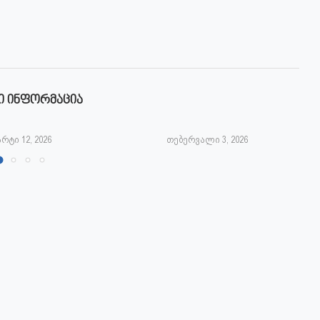
Ი ᲘᲜᲤᲝᲠᲛᲐᲪᲘᲐ
რტი 12, 2026
თებერვალი 3, 2026