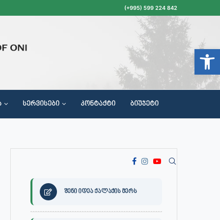
(+995) 599 224 842
Open t
Ა
ᲡᲔᲠᲕᲘᲡᲔᲑᲘ
ᲙᲝᲜᲢᲐᲥᲢᲘ
ᲑᲘᲣᲯᲔᲢᲘ
ᲝᲥᲐᲚᲐᲥᲔᲗᲐ ᲛᲘᲦᲔᲑᲘᲡ, ᲡᲐᲙᲠᲔᲑᲣᲚᲝᲡ ᲓᲐ ᲡᲐᲙᲠᲔᲑᲣᲚᲝᲡ ᲙᲝᲛᲘᲡᲘᲘᲡ ᲡᲮᲓᲝᲛᲔᲑᲘᲡ ᲒᲐᲜᲠᲘᲒᲘ
შენი იდეა ქალაქის მერს