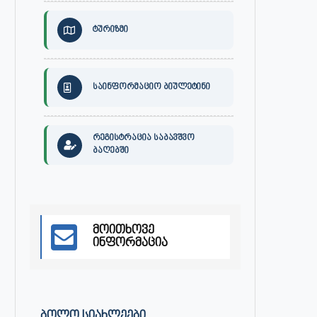
ტურიზმი
საინფორმაციო ბიულეტინი
რეგისტრაცია საბავშვო
ბაღებში
მოითხოვე
ინფორმაცია
ᲑᲝᲚᲝ ᲡᲘᲐᲮᲚᲔᲔᲑᲘ