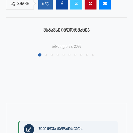
0
SHARE
ᲛᲡᲒᲐᲕᲡᲘ ᲘᲜᲤᲝᲠᲛᲐᲪᲘᲐ
აპრილი 22, 2026
შენი იდეა ქალაქის მერს