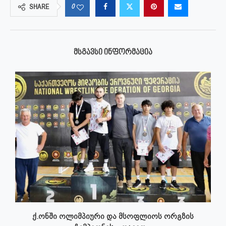
0
SHARE
ᲛᲡᲒᲐᲕᲡᲘ ᲘᲜᲤᲝᲠᲛᲐᲪᲘᲐ
ქ.ონში ოლიმპიური და მსოფლიოს ორგზის