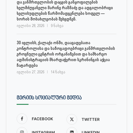
და ჯანმრთელობის დაცვის განყოფილების
ხელმძღვანელი მარინე რაზმაძე და ადგილობრივი
ხელისუფლების წარმომადგენლები სოფელ —
სორის მოსახლეობას შეხვდნენ.
ივლისი 28, 2026
9 ნახვა
30 ივლისს, ქალაქი ონში, დაავადებათა
კონტროლისა და საზოგადოებრივი ჯანმრთელობის
ეროვნული ცენტრის ორგანიზებით და სამხარეო
ადმინისტრაციის მხარდაჭერით სკრინინგის აქცია
ჩატარდება
ივლისი 27, 2026
14 ნახვა
ᲛᲔᲠᲘᲘᲡ ᲡᲝᲪᲘᲐᲚᲣᲠᲘ ᲛᲔᲓᲘᲐ
FACEBOOK
TWITTER
INSTAGRAM
LINKEDIN