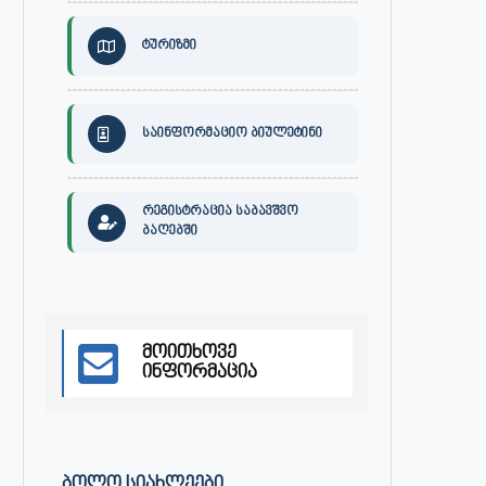
ტურიზმი
საინფორმაციო ბიულეტინი
რეგისტრაცია საბავშვო
ბაღებში
მოითხოვე
ინფორმაცია
ᲑᲝᲚᲝ ᲡᲘᲐᲮᲚᲔᲔᲑᲘ