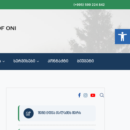
(+995) 599 224 842
Open t
Ა
ᲡᲔᲠᲕᲘᲡᲔᲑᲘ
ᲙᲝᲜᲢᲐᲥᲢᲘ
ᲑᲘᲣᲯᲔᲢᲘ
ᲝᲥᲐᲚᲐᲥᲔᲗᲐ ᲛᲘᲦᲔᲑᲘᲡ, ᲡᲐᲙᲠᲔᲑᲣᲚᲝᲡ ᲓᲐ ᲡᲐᲙᲠᲔᲑᲣᲚᲝᲡ ᲙᲝᲛᲘᲡᲘᲘᲡ ᲡᲮᲓᲝᲛᲔᲑᲘᲡ ᲒᲐᲜᲠᲘᲒᲘ
შენი იდეა ქალაქის მერს