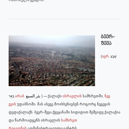
ბეერ-
შევა
(
ივრ.
שֶׁבַע‎
בְּאֵר
არაბ.
السبع‎ بئر ) — ქალაქი
ისრაელის
სამხრეთში,
ნეგ
ევის
უდაბნოში. მას ასევე მოიხსენიებენ როგორც ნეგევის
დედაქალაქს. ბეერ-შევა ქვეყანაში სიდიდით მეშვიდე ქალაქია
და წარმოადგენს ისრაელის
სამხრეთ
რეგიონის
ადმინისტრაციული ცენტრს.