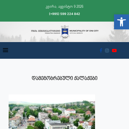
კვირა, აგვისტო 9 2026
(+995) 599 224 842
Open t
ᲓᲐᲛᲔᲒᲝᲑᲠᲔᲑᲣᲚᲘ ᲥᲐᲚᲐᲥᲔᲑᲘ