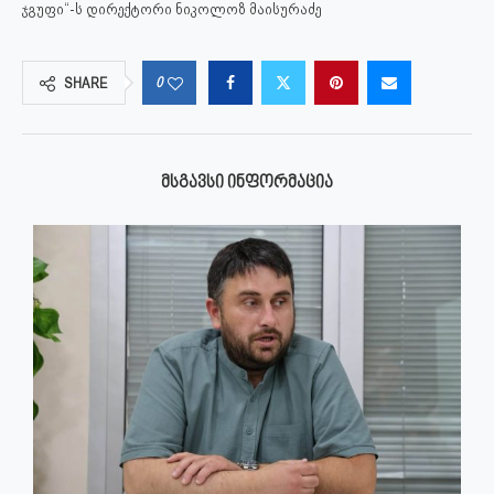
ჯგუფი“-ს დირექტორი ნიკოლოზ მაისურაძე
0
SHARE
ᲛᲡᲒᲐᲕᲡᲘ ᲘᲜᲤᲝᲠᲛᲐᲪᲘᲐ