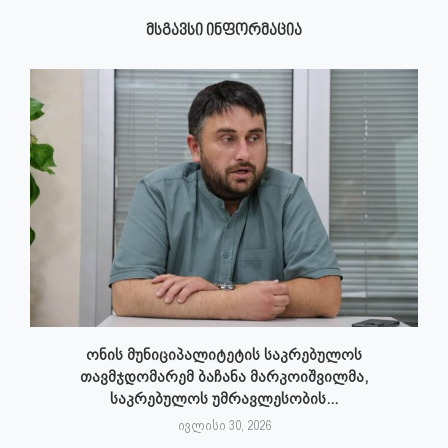
ᲛᲡᲒᲐᲕᲡᲘ ᲘᲜᲤᲝᲠᲛᲐᲪᲘᲐ
ონის მუნიციპალიტეტის საკრებულოს
თავმჯდომარემ ბაჩანა მარკოიშვილმა,
საკრებულოს უმრავლესობის...
ივლისი 30, 2026