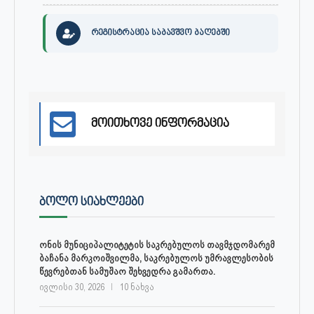
რეგისტრაცია საბავშვო ბაღებში
მოითხოვე ინფორმაცია
ᲑᲝᲚᲝ ᲡᲘᲐᲮᲚᲔᲔᲑᲘ
ონის მუნიციპალიტეტის საკრებულოს თავმჯდომარემ
ბაჩანა მარკოიშვილმა, საკრებულოს უმრავლესობის
წევრებთან სამუშაო შეხვედრა გამართა.
ივლისი 30, 2026
10 ნახვა