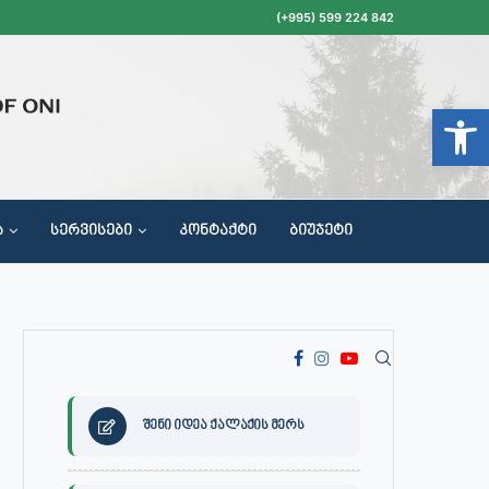
(+995) 599 224 842
Open t
Ა
ᲡᲔᲠᲕᲘᲡᲔᲑᲘ
ᲙᲝᲜᲢᲐᲥᲢᲘ
ᲑᲘᲣᲯᲔᲢᲘ
ᲝᲥᲐᲚᲐᲥᲔᲗᲐ ᲛᲘᲦᲔᲑᲘᲡ, ᲡᲐᲙᲠᲔᲑᲣᲚᲝᲡ ᲓᲐ ᲡᲐᲙᲠᲔᲑᲣᲚᲝᲡ ᲙᲝᲛᲘᲡᲘᲘᲡ ᲡᲮᲓᲝᲛᲔᲑᲘᲡ ᲒᲐᲜᲠᲘᲒᲘ
შენი იდეა ქალაქის მერს