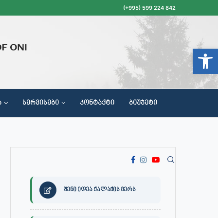
(+995) 599 224 842
Open t
Ა
ᲡᲔᲠᲕᲘᲡᲔᲑᲘ
ᲙᲝᲜᲢᲐᲥᲢᲘ
ᲑᲘᲣᲯᲔᲢᲘ
ᲝᲥᲐᲚᲐᲥᲔᲗᲐ ᲛᲘᲦᲔᲑᲘᲡ, ᲡᲐᲙᲠᲔᲑᲣᲚᲝᲡ ᲓᲐ ᲡᲐᲙᲠᲔᲑᲣᲚᲝᲡ ᲙᲝᲛᲘᲡᲘᲘᲡ ᲡᲮᲓᲝᲛᲔᲑᲘᲡ ᲒᲐᲜᲠᲘᲒᲘ
შენი იდეა ქალაქის მერს