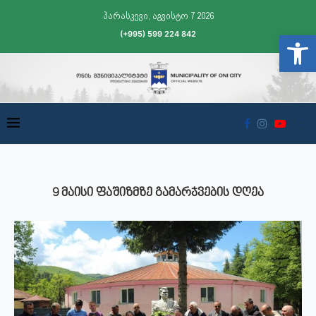
პარასკევი, აგვისტო 7 2026
(+995) 599 224 842
Open t
9 ᲛᲐᲘᲡᲘ ᲤᲐᲨᲘᲖᲛᲖᲔ ᲒᲐᲛᲐᲠᲯᲕᲔᲑᲘᲡ ᲓᲦᲔᲐ