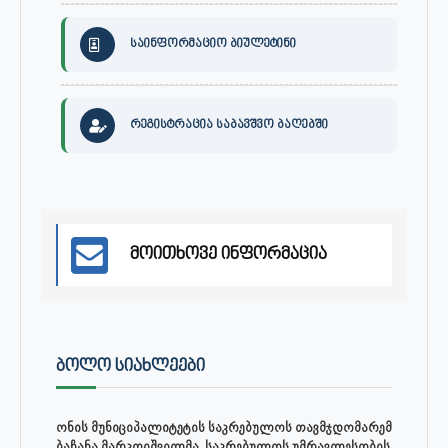
საინფორმაციო ბიულეტინი
რეგისტრაცია საბავშვო ბაღებში
მოითხოვე ინფორმაცია
ᲑᲝᲚᲝ ᲡᲘᲐᲮᲚᲔᲔᲑᲘ
ონის მუნიციპალიტეტის საკრებულოს თავმჯდომარემ
ბაჩანა მარკოიშვილმა, საკრებულოს უმრავლესობის