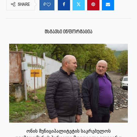
0
SHARE
ᲛᲡᲒᲐᲕᲡᲘ ᲘᲜᲤᲝᲠᲛᲐᲪᲘᲐ
ონის მუნიციპალიტეტის საკრებულოს