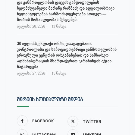
და ჯანმრთელობის დაცვის განყოფილების
ხელმძღვანელი მარინე რაზმაძე და ადგილობრივი
ხელისუფლების წარმომადგენლები სოფელ —
სორის მოსახლეობას შეხვდნენ.
ივლისი 28, 2026
13 ნახვა
30 ივლისს, ქალაქი ონში, დაავადებათა
კონტროლისა და საზოგადოებრივი ჯანმრთელობის
ეროვნული ცენტრის ორგანიზებით და სამხარეო
ადმინისტრაციის მხარდაჭერით სკრინინგის აქცია
ჩატარდება
ივლისი 27, 2026
15 ნახვა
ᲛᲔᲠᲘᲘᲡ ᲡᲝᲪᲘᲐᲚᲣᲠᲘ ᲛᲔᲓᲘᲐ
FACEBOOK
TWITTER
INSTAGRAM
LINKEDIN